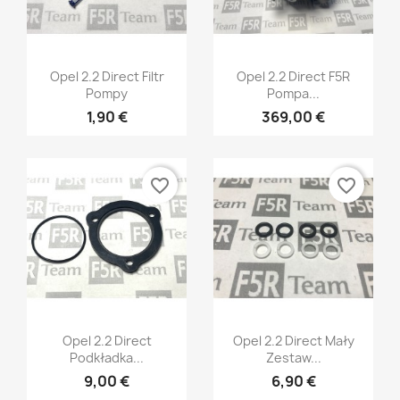
Szybki podgląd
Szybki podgląd


Opel 2.2 Direct Filtr
Opel 2.2 Direct F5R
Pompy
Pompa...
1,90 €
369,00 €
favorite_border
favorite_border
Szybki podgląd
Szybki podgląd


Opel 2.2 Direct
Opel 2.2 Direct Mały
Podkładka...
Zestaw...
9,00 €
6,90 €