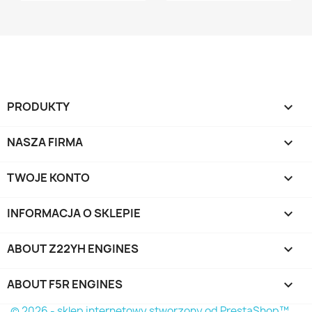
PRODUKTY

NASZA FIRMA

TWOJE KONTO

INFORMACJA O SKLEPIE
keyboard_arrow_down
ABOUT Z22YH ENGINES

ABOUT F5R ENGINES

© 2026 - sklep internetowy stworzony od PrestaShop™