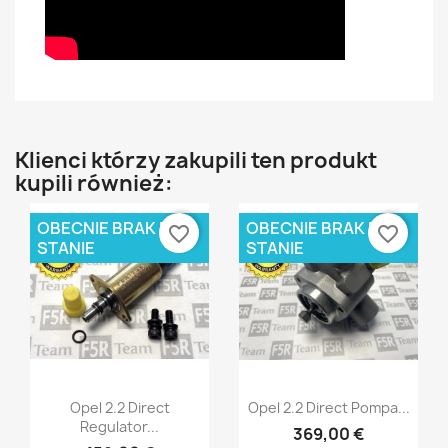
×
Utwórz listę życzeń
Klienci którzy zakupili ten produkt
kupili również:
Nazwa listy życzeń
OBECNIE BRAK NA
OBECNIE BRAK NA
favorite_border
favorite_border
STANIE
STANIE
Anuluj
Utwórz listę życzeń
Szybki podgląd
Szybki podgląd


Opel 2.2 Direct
Opel 2.2 Direct Pompa...
Regulator...
369,00 €