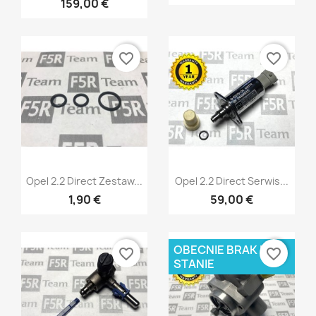
159,00 €
favorite_border
favorite_border
Szybki podgląd
Szybki podgląd


Opel 2.2 Direct Zestaw...
Opel 2.2 Direct Serwis...
1,90 €
59,00 €
OBECNIE BRAK NA
favorite_border
favorite_border
STANIE