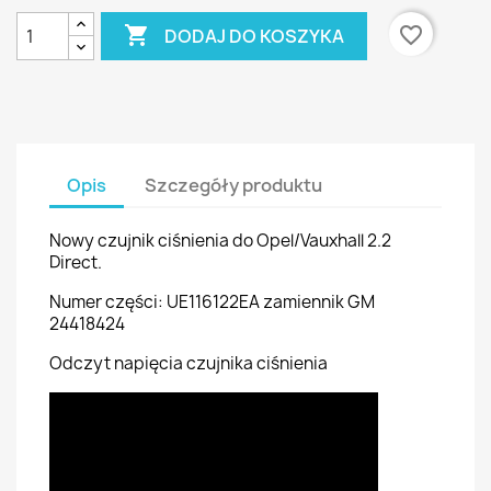

favorite_border
DODAJ DO KOSZYKA
Opis
Szczegóły produktu
Nowy czujnik ciśnienia do Opel/Vauxhall 2.2
Direct.
Numer części: UE116122EA zamiennik GM
24418424
Odczyt napięcia czujnika ciśnienia