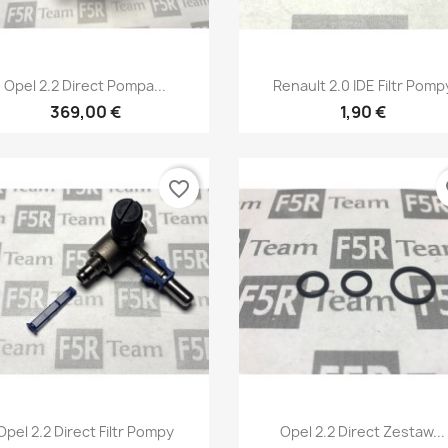
Szybki podgląd
Szybki podgląd


Opel 2.2 Direct Pompa...
Renault 2.0 IDE Filtr Pomp
369,00 €
1,90 €
favorite_border
fa
Szybki podgląd
Szybki podgląd


Opel 2.2 Direct Filtr Pompy
Opel 2.2 Direct Zestaw...