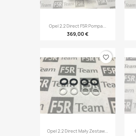
Szybki podgląd

Opel 2.2 Direct F5R Pompa...
369,00 €
favorite_border
Szybki podgląd

Opel 2.2 Direct Mały Zestaw...