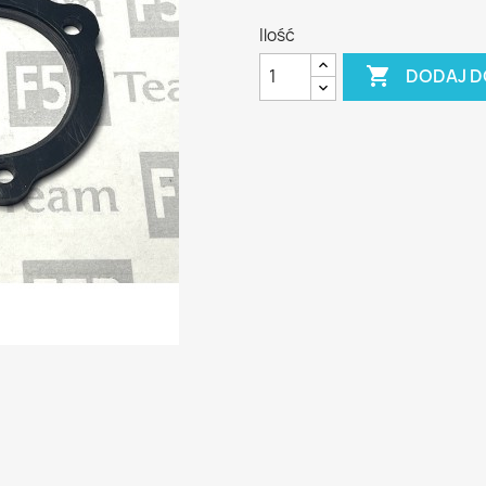
Ilość

DODAJ D