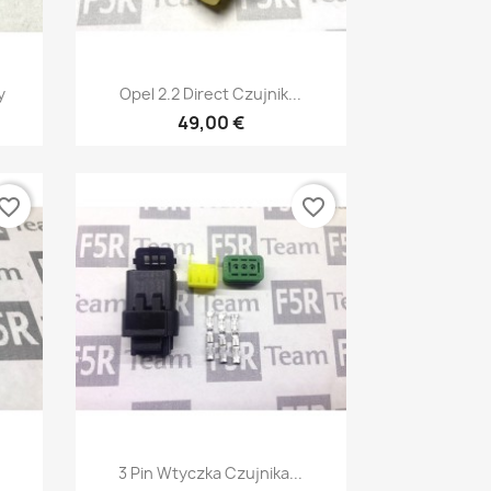
Szybki podgląd

y
Opel 2.2 Direct Czujnik...
49,00 €
vorite_border
favorite_border
Szybki podgląd

3 Pin Wtyczka Czujnika...