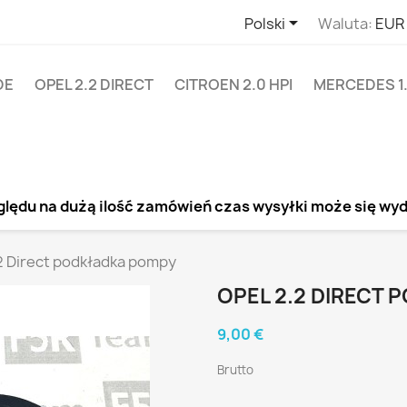

Polski
Waluta:
EUR
DE
OPEL 2.2 DIRECT
CITROEN 2.0 HPI
MERCEDES 1.
lędu na dużą ilość zamówień czas wysyłki może się wy
2 Direct podkładka pompy
OPEL 2.2 DIRECT
9,00 €
Brutto