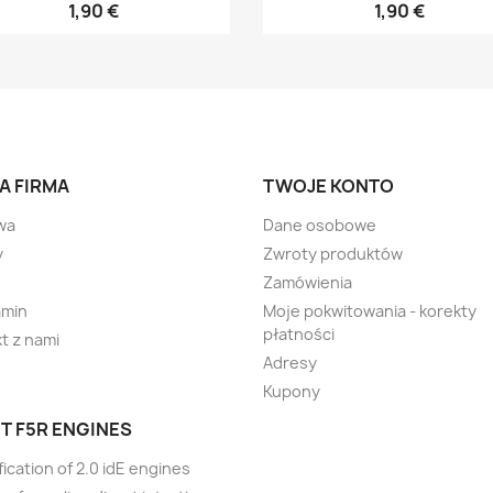
1,90 €
1,90 €
A FIRMA
TWOJE KONTO
wa
Dane osobowe
y
Zwroty produktów
Zamówienia
amin
Moje pokwitowania - korekty
płatności
t z nami
Adresy
Kupony
T F5R ENGINES
ication of 2.0 idE engines