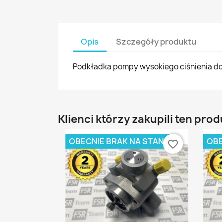
Opis
Szczegóły produktu
Podkładka pompy wysokiego ciśnienia do s
Klienci którzy zakupili ten prod
U
OBECNIE BRAK NA STANIE
OBE
favorite_border
Nazw