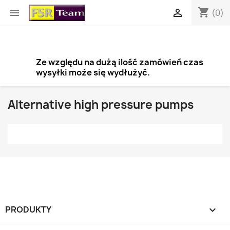
shopping_cart


(0)
Ze względu na dużą ilość zamówień czas
wysyłki może się wydłużyć.
Alternative high pressure pumps
×
Utwórz listę życzeń
Nazwa listy życzeń
PRODUKTY
