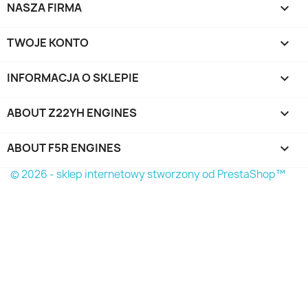
NASZA FIRMA

Anuluj
Utwórz listę życzeń
TWOJE KONTO

INFORMACJA O SKLEPIE
keyboard_arrow_down
ABOUT Z22YH ENGINES

ABOUT F5R ENGINES

© 2026 - sklep internetowy stworzony od PrestaShop™