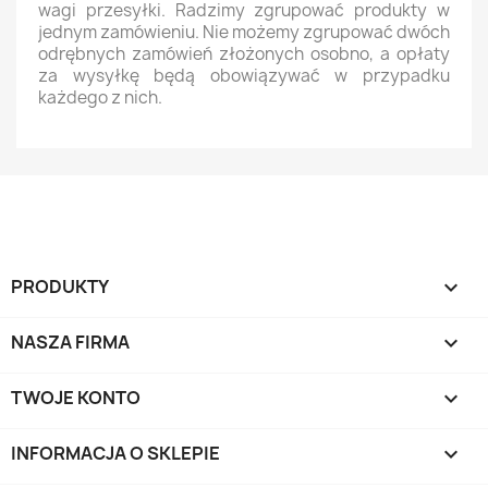
wagi przesyłki. Radzimy zgrupować produkty w
Nazwa listy życzeń
jednym zamówieniu. Nie możemy zgrupować dwóch
odrębnych zamówień złożonych osobno, a opłaty
za wysyłkę będą obowiązywać w przypadku
każdego z nich.
Anuluj
Utwórz listę życzeń
PRODUKTY

NASZA FIRMA

TWOJE KONTO

INFORMACJA O SKLEPIE
keyboard_arrow_down