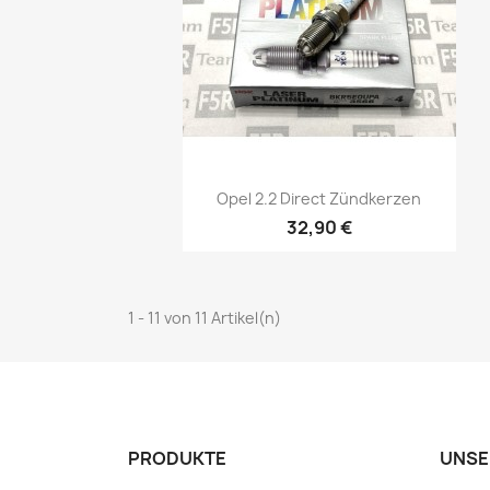
Vorschau

Opel 2.2 Direct Zündkerzen
32,90 €
1 - 11 von 11 Artikel(n)
PRODUKTE
UNSE