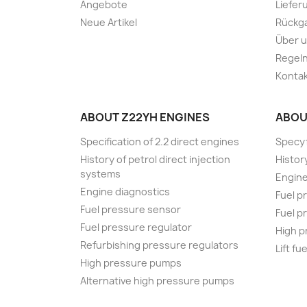
Angebote
Liefer
Neue Artikel
Rückg
Über 
Regeln
Konta
ABOUT Z22YH ENGINES
ABOU
Specification of 2.2 direct engines
Specyf
History of petrol direct injection
History
systems
Engine
Engine diagnostics
Fuel p
Fuel pressure sensor
Fuel p
Fuel pressure regulator
High 
Refurbishing pressure regulators
Lift fu
High pressure pumps
Alternative high pressure pumps