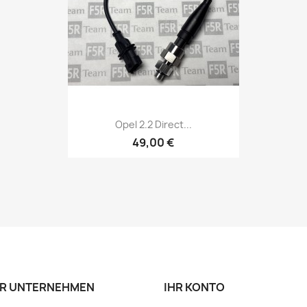
Vorschau

Opel 2.2 Direct...
49,00 €
R UNTERNEHMEN
IHR KONTO