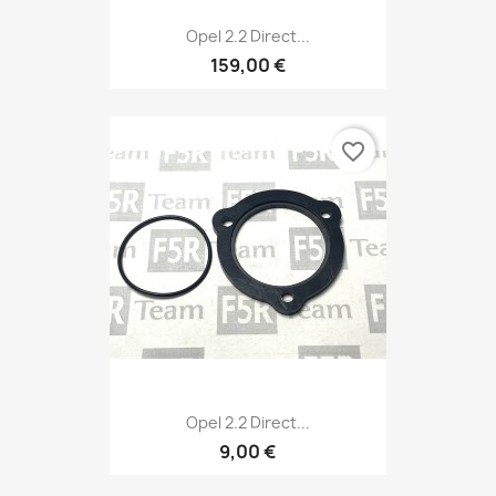
Vorschau

Opel 2.2 Direct...
159,00 €
favorite_border
unschliste erstellen
Vorschau

Opel 2.2 Direct...
9,00 €
 der Wunschliste