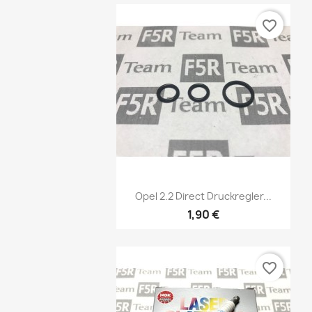
favorite_border
Vorschau

Opel 2.2 Direct Druckregler...
1,90 €
favorite_border