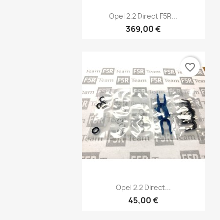
Vorschau

Opel 2.2 Direct F5R...
369,00 €
favorite_border
W
Vorschau

Opel 2.2 Direct...
45,00 €
Name