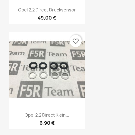
Vorschau

Opel 2.2 Direct Drucksensor
49,00 €
favorite_border
×
Vorschau

Opel 2.2 Direct Klein...
6,90 €