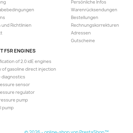
ung
Persönliche Infos
abebedingungen
Warenrücksendungen
uns
Bestellungen
 und Richtlinien
Rechnungskorrekturen
kt
Adressen
Gutscheine
T F5R ENGINES
ication of 2.0 idE engines
 of gasoline direct injection
 diagnostics
ressure sensor
ressure regulator
pressure pump
el pump
© 2026 - online-shop von PrestaShop™