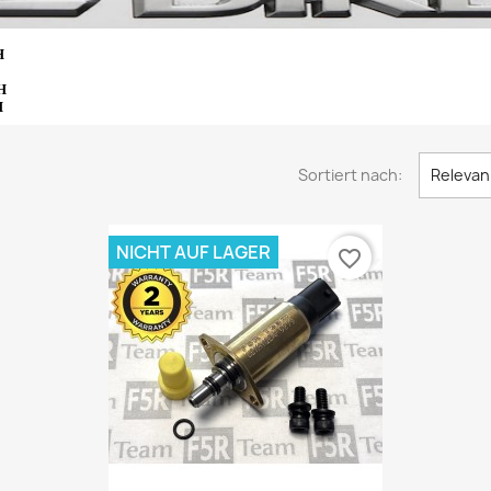
H
YH
H
Sortiert nach:
Relevan
NICHT AUF LAGER
favorite_border