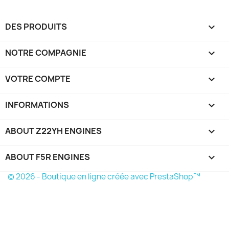
Annuler
Créer une liste d'envies
DES PRODUITS

NOTRE COMPAGNIE

VOTRE COMPTE

INFORMATIONS
keyboard_arrow_down
ABOUT Z22YH ENGINES

ABOUT F5R ENGINES

© 2026 - Boutique en ligne créée avec PrestaShop™