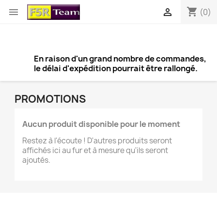
shopping_cart


(0)
En raison d'un grand nombre de commandes,
le délai d'expédition pourrait être rallongé.
PROMOTIONS
Aucun produit disponible pour le moment
Restez à l'écoute ! D'autres produits seront
affichés ici au fur et à mesure qu'ils seront
×
ajoutés.
Créer une liste d'envies
Nom de la liste d'envies