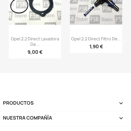
Vista rápida
Vista rápida


Opel 2.2 Direct Lavadora
Opel 2.2 Direct Filtro De...
De...
1,90 €
9,00 €
PRODUCTOS

NUESTRA COMPAÑÍA
