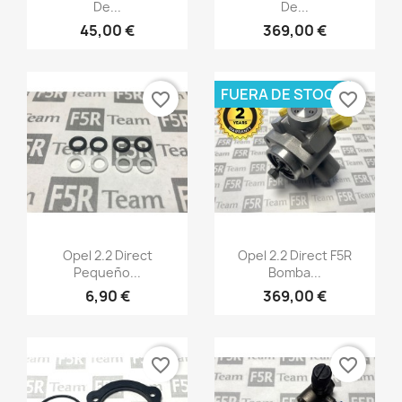
De...
De...
45,00 €
369,00 €
FUERA DE STOCK
favorite_border
favorite_border
Vista rápida
Vista rápida


Opel 2.2 Direct
Opel 2.2 Direct F5R
Pequeño...
Bomba...
6,90 €
369,00 €
favorite_border
favorite_border