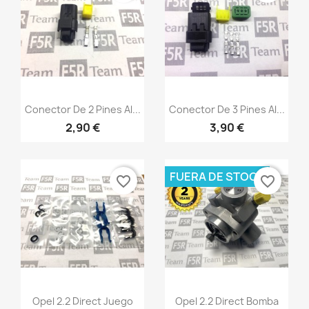
Crear lista de deseos
Nombre de la lista de deseos
Vista rápida
Vista rápida


Conector De 2 Pines Al...
Conector De 3 Pines Al...
Cancelar
Crear lista de deseos
2,90 €
3,90 €
FUERA DE STOCK
favorite_border
favorite_border
Vista rápida
Vista rápida


Opel 2.2 Direct Juego
Opel 2.2 Direct Bomba