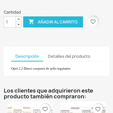
Cantidad

favorite_border
AÑADIR AL CARRITO
Descripción
Detalles del producto
Opel 2.2 Direct conjunto de sello regulador
Los clientes que adquirieron este
producto también compraron:
favorite_border
favorite_border
×