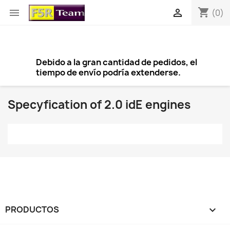
shopping_cart


(0)
Debido a la gran cantidad de pedidos, el
tiempo de envío podría extenderse.
Specyfication of 2.0 idE engines
×
Crear lista de deseos
Nombre de la lista de deseos
PRODUCTOS
