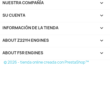
NUESTRA COMPAÑÍA

Cancelar
Crear lista de deseos
SU CUENTA

INFORMACIÓN DE LA TIENDA
keyboard_arrow_down
ABOUT Z22YH ENGINES

ABOUT F5R ENGINES

© 2026 - tienda online creada con PrestaShop™