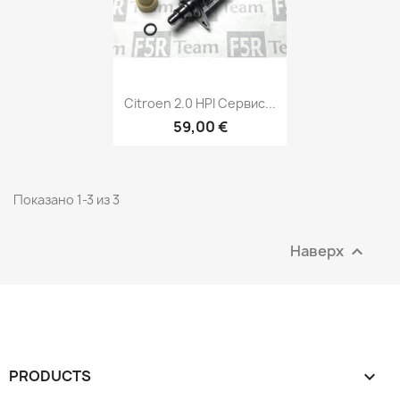
Быстрый просмотр

Citroen 2.0 HPI Сервис...
59,00 €
Показано 1-3 из 3
Наверх

PRODUCTS
