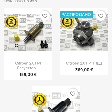
Показано 1-3 из 3
РАСПРОДАНО
favorite_border
favorite_border
×
Быстрый просмотр
Быстрый просмотр


Citroen 2.0 HPI
Citroen 2.0 HPI ТНВД
Create wishlist
Регулятор...
369,00 €
159,00 €
Wishlist name
favorite_border
Отмена
Create wishlist